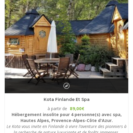
Kota Finlande Et Spa
89,00
à partir de
€
Hébergement insolite pour 4 personne(s) avec spa,
Hautes Alpes, Provence-Alpes-Côte d'Azur.
Le Kota vous invite en Finlande à vivre l’aventure des pionniers à
la recherche de nature luxuriante et de forêts immenses.