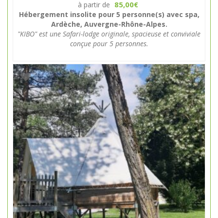
85,00
à partir de
€
Hébergement insolite pour 5 personne(s) avec spa,
Ardèche, Auvergne-Rhône-Alpes.
"KIBO" est une Safari-lodge originale, spacieuse et conviviale
conçue pour 5 personnes.