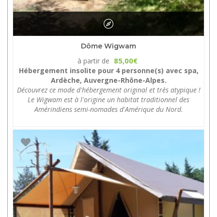
Dôme Wigwam
85,00
à partir de
€
Hébergement insolite pour 4 personne(s) avec spa,
Ardèche, Auvergne-Rhône-Alpes.
Découvrez ce mode d'hébergement original et très atypique !
Le Wigwam est à l'origine un habitat traditionnel des
Amérindiens semi-nomades d'Amérique du Nord.